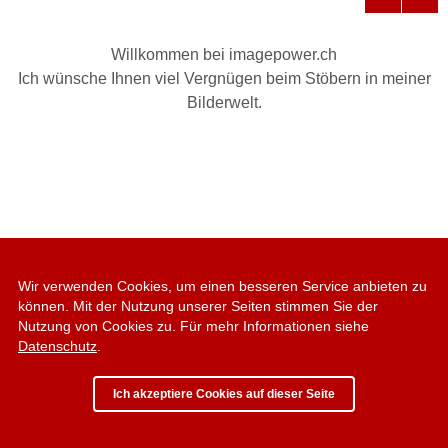
Willkommen bei imagepower.ch
Ich wünsche Ihnen viel Vergnügen beim Stöbern in meiner
Bilderwelt.
Wir verwenden Cookies, um einen besseren Service anbieten zu
können. Mit der Nutzung unserer Seiten stimmen Sie der
Nutzung von Cookies zu. Für mehr Informationen siehe
Datenschutz
.
Ich akzeptiere Cookies auf dieser Seite
© 2009 - 2025 - Fabian Trees - Alle Rechte vorbehalten